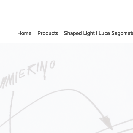
Home
Products
Shaped Light | Luce Sagomat
ifica delle molteplici
luminante, quando esso è
etta fruizione della
flusso luminoso,
e non controllabili,