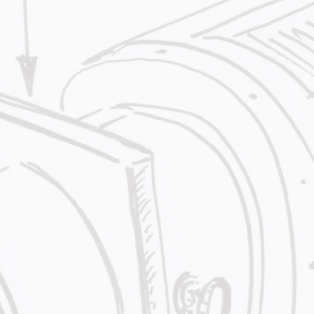
e, ovvero non pensare alla
ma pensare al progetto e alla
...The collection 
multitude ofdiscrepancies in
i,
to an observer who p
arte
… by use, we mean
reduction of the luminous 
application of the resear
the light fitting, as the 
i