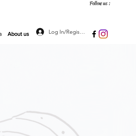
Follow us :
Log In/Register
a
About us